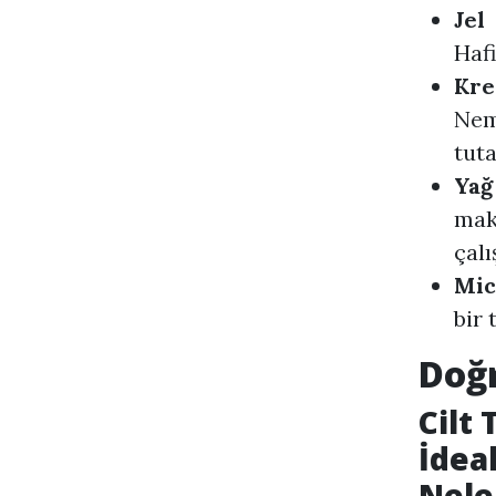
Jel
Hafi
Kre
Nem
tuta
Yağ
maky
çalı
Mic
bir 
Doğr
Cilt 
İde
Nele