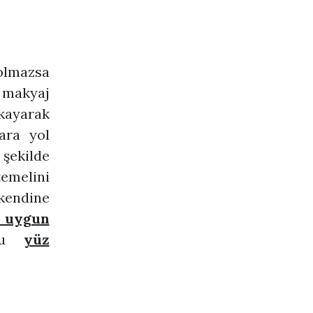
olmazsa
, makyaj
tıkayarak
ara yol
 şekilde
temelini
 kendine
ne uygun
ğru
yüz