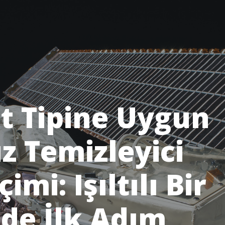
lt Tipine Uygun
z Temizleyici
çimi: Işıltılı Bir
lde İlk Adım