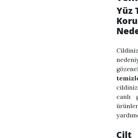
Yüz T
Koru
Nede
Cildin
nedeniy
gözenek
temizl
cildini
canlı 
ürünle
yardımcı
Cilt