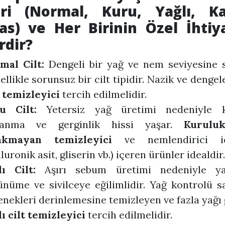
eri (Normal, Kuru, Yağlı, K
as) ve Her Birinin Özel İhtiya
rdir?
mal Cilt:
Dengeli bir yağ ve nem seviyesine s
llikle sorunsuz bir cilt tipidir. Nazik ve dengele
 temizleyici
tercih edilmelidir.
u Cilt:
Yetersiz yağ üretimi nedeniyle k
lanma ve gerginlik hissi yaşar.
Kuruluk
akmayan temizleyici
ve nemlendirici içe
luronik asit, gliserin vb.) içeren ürünler idealdir.
lı Cilt:
Aşırı sebum üretimi nedeniyle ya
ünüme ve sivilceye eğilimlidir. Yağ kontrolü s
nekleri derinlemesine temizleyen ve fazla yağı
ı cilt temizleyici
tercih edilmelidir.