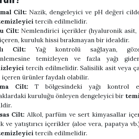
mal Cilt:
Nazik, dengeleyici ve pH değeri cil
temizleyici
tercih edilmelidir.
u Cilt:
Nemlendirici içerikler (hyaluronik asit, 
 içeren, kuruluk hissi bırakmayan bir idealdir.
lı Cilt:
Yağ kontrolü sağlayan, gözen
inlemesine temizleyen ve fazla yağı gide
izleyici
tercih edilmelidir. Salisilik asit veya ç
 içeren ürünler faydalı olabilir.
ma Cilt:
T bölgesindeki yağı kontrol ed
aklardaki kuruluğu önleyen dengeleyici bir
temi
ldir.
sas Cilt:
Alkol, parfüm ve sert kimyasallar iç
k ve yatıştırıcı içerikler (aloe vera, papatya vb.
temizleyici
tercih edilmelidir.