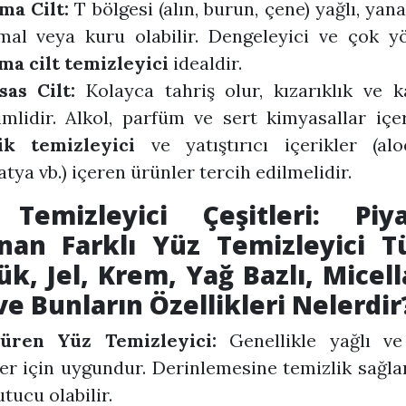
ma Cilt:
T bölgesi (alın, burun, çene) yağlı, yana
mal veya kuru olabilir. Dengeleyici ve çok yö
ma cilt temizleyici
idealdir.
sas Cilt:
Kolayca tahriş olur, kızarıklık ve k
limlidir. Alkol, parfüm ve sert kimyasallar iç
ik temizleyici
ve yatıştırıcı içerikler (alo
tya vb.) içeren ürünler tercih edilmelidir.
Temizleyici Çeşitleri: Piy
nan Farklı Yüz Temizleyici Tü
ük, Jel, Krem, Yağ Bazlı, Micell
ve Bunların Özellikleri Nelerdir
üren Yüz Temizleyici:
Genellikle yağlı v
ler için uygundur. Derinlemesine temizlik sağla
tucu olabilir.