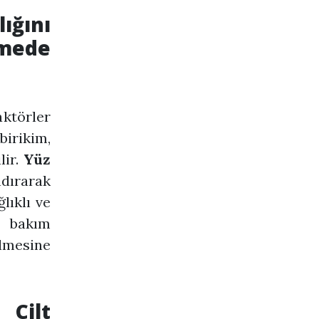
lığını
tmede
ktörler
birikim,
lir.
Yüz
dırarak
lıklı ve
t bakım
lmesine
 Cilt