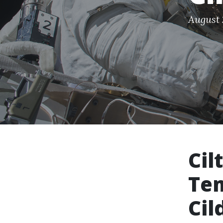
August 
Ci
Tem
Cil