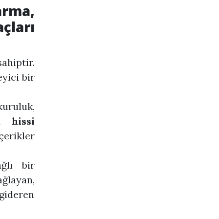
arma,
çları
ahiptir.
yici bir
uruluk,
 hissi
rikler
ğlı bir
ağlayan,
 gideren