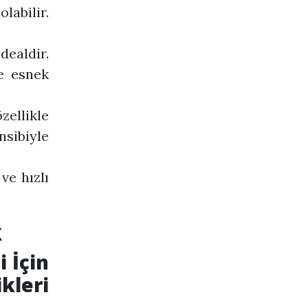
labilir.
dealdir.
e esnek
zellikle
nsibiyle
ve hızlı
k
i İçin
leri