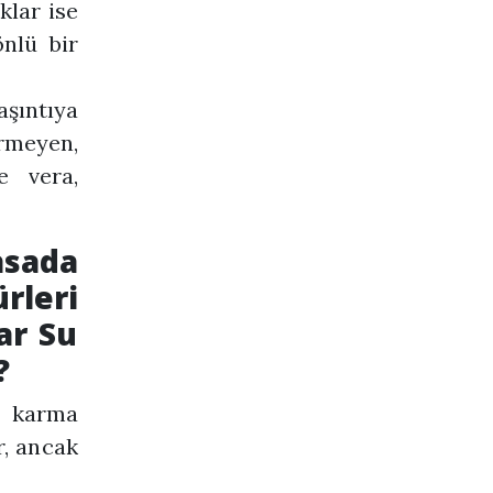
klar ise
nlü bir
aşıntıya
ermeyen,
e vera,
asada
rleri
ar Su
?
e karma
r, ancak