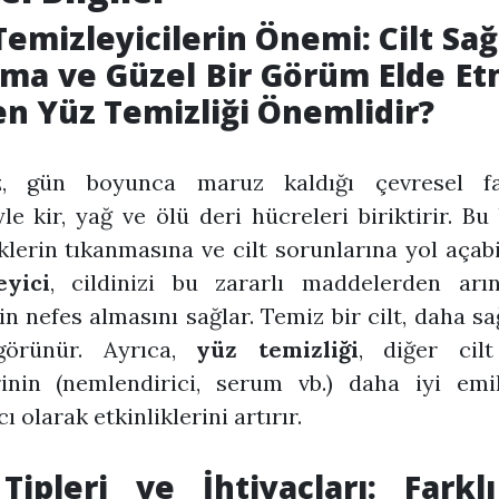
emizleyicilerin Önemi: Cilt Sağ
ma ve Güzel Bir Görüm Elde E
n Yüz Temizliği Önemlidir?
iz, gün boyunca maruz kaldığı çevresel fa
le kir, yağ ve ölü deri hücreleri biriktirir. Bu 
lerin tıkanmasına ve cilt sorunlarına yol açabi
eyici
, cildinizi bu zararlı maddelerden arın
zin nefes almasını sağlar. Temiz bir cilt, daha sağ
görünür. Ayrıca,
yüz temizliği
, diğer cil
rinin (nemlendirici, serum vb.) daha iyi emi
 olarak etkinliklerini artırır.
 Tipleri ve İhtiyaçları: Farklı