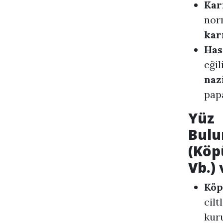
Kar
nor
kar
Has
eği
naz
papa
Yüz 
Bulu
(Köp
Vb.) 
Köp
cilt
kuru