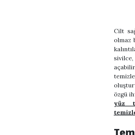
Cilt sa
olmaz b
kalıntıl
sivilc
açabili
temizle
oluştur
özgü ih
yüz t
temizl
Teme