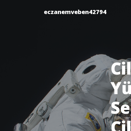
eczanemveben42794
Ci
Yü
Se
Ci