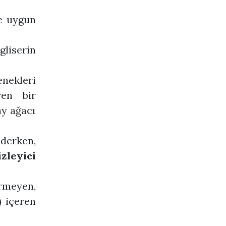
de uygun
gliserin
ekleri
ren bir
ay ağacı
erken,
zleyici
ermeyen,
) içeren