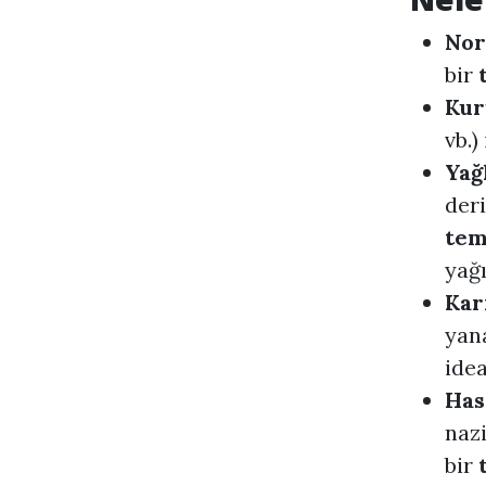
Nor
bir
Kur
vb.)
Yağ
der
tem
yağı
Kar
yan
idea
Has
nazi
bir